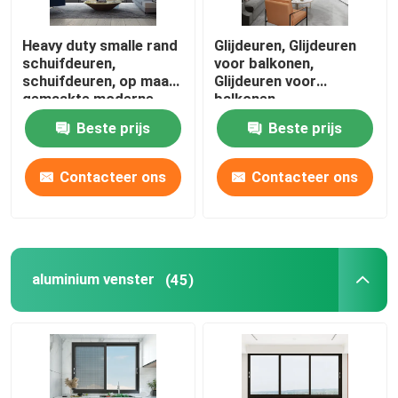
Heavy duty smalle rand
Glijdeuren, Glijdeuren
schuifdeuren,
voor balkonen,
schuifdeuren, op maat
Glijdeuren voor
gemaakte moderne
balkonen
gehard glas
Beste prijs
Beste prijs
schuifdeuren
Contacteer ons
Contacteer ons
aluminium venster
(45)