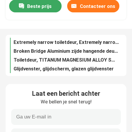
Beste prijs
Contacteer ons
Ongeveer ons
Extremely narrow toiletdeur, Extremely narrow swing deur, Keuken swing deur
Broken Bridge Aluminium zijde hangende deur, enkel blad zijde hangende deur, aluminium legering zijde hangende deur
Fabrieksreis
Toiletdeur, TITANUM MAGNESIUM ALLOY SWING DOOR, EXTREME SLAG SWING DOOR, GLAZEN SWING DOOR
Glijdvenster, glijdscherm, glazen glijdvenster
Kwaliteitscontrole
Balkon-schuifraam, aluminiumlegeringsschuifraam, brugbrekende schuifraam
Glijven, drie spoor glijven, glijven
Contact de V.S.
GLOW SLIEDING WINDOWS, BRIDGE CUTOFF ALUMINIUM SLIEDING DOOREN EN VINDERS, BLUE LIGHT GLASS SLIEDING WINDOWS
Glijven, netten, glijven, glijven
Bloggen
Laat een bericht achter
Fantasma-liftvenster
We bellen je snel terug!
Jinjue schuifvenster
Een gevalstudie
Veilig schuifvenster, mesh schuifvenster, muggenbestendige schuifvenster
VLOERGLEDEN, KUKENGLEDEN, MOSCITOSTEEKGELEDEN
Verzoek om een Citaat
FRENCH WINDOW, Glijdend WINDOW, SCREEN Glijdend WINDOW