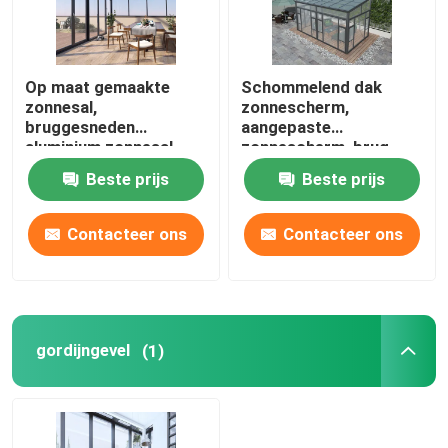
Op maat gemaakte
Schommelend dak
zonnesal,
zonnescherm,
bruggesneden
aangepaste
aluminium zonnesal,
zonnescherm, brug
scheef dak zonnesal
gesneden aluminium
Beste prijs
Beste prijs
zonnescherm,
aluminium legering
zonnescherm
Contacteer ons
Contacteer ons
gordijngevel
(1)