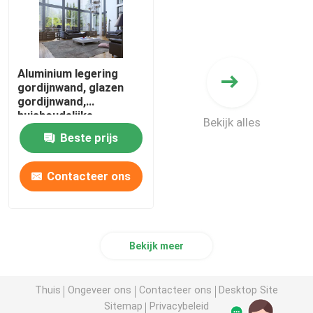
Aluminium legering
gordijnwand, glazen
gordijnwand,
huishoudelijke
Bekijk alles
gordijnwand,
Beste prijs
technische
gordijnwand, high-end
gordijnwand
Contacteer ons
Bekijk meer
Thuis
Ongeveer ons
Contacteer ons
Desktop Site
Sitemap
Privacybeleid