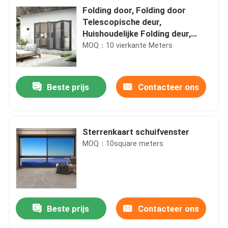
Folding door, Folding door
Telescopische deur,
Huishoudelijke Folding deur,
Keuken Folding deur, trackless
MOQ：10 vierkante Meters
Folding deur
Beste prijs
Contacteer ons
Sterrenkaart schuifvenster
MOQ：10square meters
Beste prijs
Contacteer ons