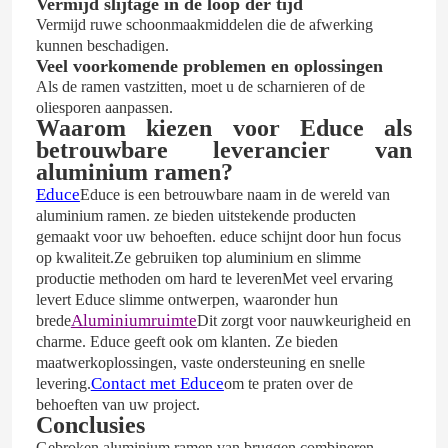
Vermijd slijtage in de loop der tijd
Vermijd ruwe schoonmaakmiddelen die de afwerking
kunnen beschadigen.
Veel voorkomende problemen en oplossingen
Als de ramen vastzitten, moet u de scharnieren of de
oliesporen aanpassen.
Waarom kiezen voor Educe als
betrouwbare leverancier van
aluminium ramen?
Educe
Educe is een betrouwbare naam in de wereld van
aluminium ramen. ze bieden uitstekende producten
gemaakt voor uw behoeften. educe schijnt door hun focus
op kwaliteit.Ze gebruiken top aluminium en slimme
productie methoden om hard te leverenMet veel ervaring
levert Educe slimme ontwerpen, waaronder hun
Aluminiumruimte
brede
Dit zorgt voor nauwkeurigheid en
charme. Educe geeft ook om klanten. Ze bieden
maatwerkoplossingen, vaste ondersteuning en snelle
Contact met Educe
levering.
om te praten over de
behoeften van uw project.
Conclusies
Gebroken aluminium ramen van bruggen combineren