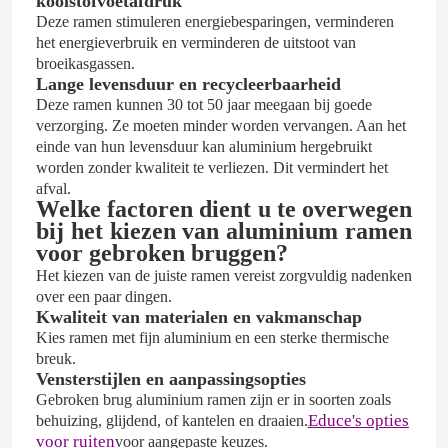
koolstofvoetafdruk
Deze ramen stimuleren energiebesparingen, verminderen
het energieverbruik en verminderen de uitstoot van
Ongeveer ons
broeikasgassen.
Lange levensduur en recycleerbaarheid
Deze ramen kunnen 30 tot 50 jaar meegaan bij goede
Fabrieksreis
verzorging. Ze moeten minder worden vervangen. Aan het
einde van hun levensduur kan aluminium hergebruikt
worden zonder kwaliteit te verliezen. Dit vermindert het
Kwaliteitscontrole
afval.
Welke factoren dient u te overwegen
bij het kiezen van aluminium ramen
Contact de V.S.
voor gebroken bruggen?
Het kiezen van de juiste ramen vereist zorgvuldig nadenken
over een paar dingen.
Bloggen
Kwaliteit van materialen en vakmanschap
Kies ramen met fijn aluminium en een sterke thermische
breuk.
Een gevalstudie
Vensterstijlen en aanpassingsopties
Gebroken brug aluminium ramen zijn er in soorten zoals
Educe's opties
behuizing, glijdend, of kantelen en draaien.
Verzoek om een Citaat
voor ruiten
voor aangepaste keuzes.