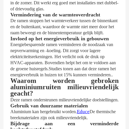
in de zomer. Dit werkt erg goed met installaties met dubbel-
of drievoudig glas.
Vermindering van de warmteoverdracht
De ramen stoppen het warmteverkeer tussen de binnenkant
en de buitenkant, waardoor de warmte niet meer door het
raam beweegt en de binnentemperatuur gelijk blijft.
Invloed op het energieverbruik in gebouwen
Energiebesparende ramen verminderen de noodzaak van
nepverwarming en -koeling. Dit zorgt voor lagere
elektriciteitsrekeningen. Het verlicht ook de druk op
HVAC-apparaten. Bovendien helpt het om te voldoen aan
de groene huisregels.Studies tonen aan dat deze ramen het
energieverbruik in huizen tot 15% kunnen verminderen..
Waarom worden gebroken
aluminiumruiten milieuvriendelijk
Huis
geacht?
Deze ramen ondersteunen milieuvriendelijke doelstellingen.
Gebruik van duurzame materialen
Producten
Educe
Aluminium kan hergebruikt worden.
De thermische
breekmaterialen zijn ook milieuvriendelijk.
Bijdrage aan een verminderde
Video's