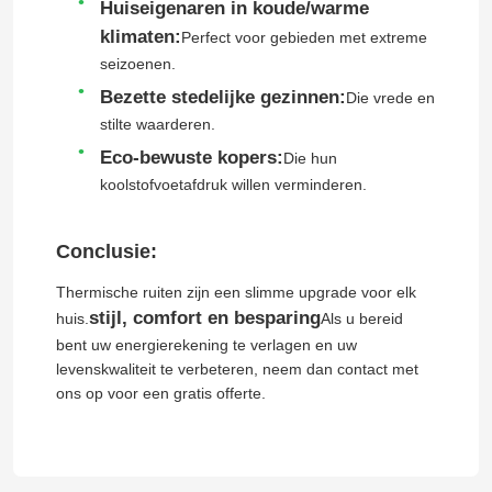
Huiseigenaren in koude/warme
klimaten:
Perfect voor gebieden met extreme
Ongeveer ons
seizoenen.
Bezette stedelijke gezinnen:
Die vrede en
stilte waarderen.
Fabrieksreis
Eco-bewuste kopers:
Die hun
koolstofvoetafdruk willen verminderen.
Kwaliteitscontrole
Conclusie:
Contact de V.S.
Thermische ruiten zijn een slimme upgrade voor elk
stijl, comfort en besparing
huis.
Als u bereid
Bloggen
bent uw energierekening te verlagen en uw
levenskwaliteit te verbeteren, neem dan contact met
ons op voor een gratis offerte.
Een gevalstudie
Verzoek om een Citaat