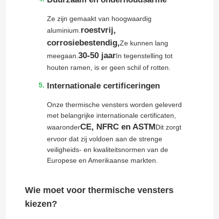
Ze zijn gemaakt van hoogwaardig
roestvrij,
aluminium.
corrosiebestendig,
Ze kunnen lang
30-50 jaar
meegaan.
In tegenstelling tot
houten ramen, is er geen schil of rotten.
Internationale certificeringen
Onze thermische vensters worden geleverd
met belangrijke internationale certificaten,
CE, NFRC en ASTM
waaronder
Dit zorgt
ervoor dat zij voldoen aan de strenge
veiligheids- en kwaliteitsnormen van de
Huis
Europese en Amerikaanse markten.
Producten
Wie moet voor thermische vensters
kiezen?
Video's