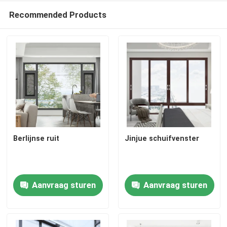
Recommended Products
aluminiumdeur
aluminium venster
Zonnekamer van aluminium
gordijngevel
Berlijnse ruit
Jinjue schuifvenster
Aanvraag sturen
Aanvraag sturen