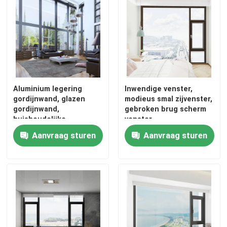
Aluminium legering
Inwendige venster,
gordijnwand, glazen
modieus smal zijvenster,
gordijnwand,
gebroken brug scherm
huishoudelijke
venster
gordijnwand, technische
Aanvraag sturen
Aanvraag sturen
gordijnwand, high-end
gordijnwand