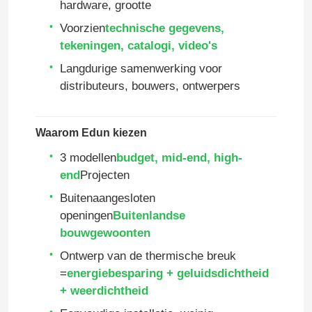
hardware, grootte
Voorzien
technische gegevens,
Ongeveer ons
tekeningen, catalogi, video's
Langdurige samenwerking voor
Fabrieksreis
distributeurs, bouwers, ontwerpers
Kwaliteitscontrole
Waarom Edun kiezen
3 modellen
budget, mid-end, high-
Contact de V.S.
end
Projecten
Buitenaangesloten
openingen
Buitenlandse
Bloggen
bouwgewoonten
Ontwerp van de thermische breuk
Een gevalstudie
=
energiebesparing + geluidsdichtheid
+ weerdichtheid
Verzoek om een Citaat