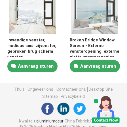
Inwendige venster,
Broken Bridge Window
modieus smal zijvenster,
Screen - Externe
gebroken brug scherm
vensteropening, externe
venster
platte vensteropening
tegengestelde
Aanvraag sturen
Aanvraag sturen
vensteropening
Thuis
Ongeveer ons
Contacteer ons
Desktop Site
Sitemap
Privacybeleid
Kwaliteit
aluminiumdeur
China Fabriek.Copyright
© 2026 Foshan Nanhai EDUCE Home Furnishing