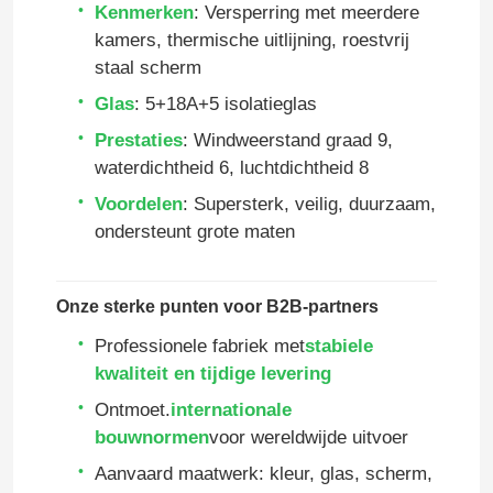
Kenmerken
: Versperring met meerdere
kamers, thermische uitlijning, roestvrij
staal scherm
Glas
: 5+18A+5 isolatieglas
Prestaties
: Windweerstand graad 9,
waterdichtheid 6, luchtdichtheid 8
Voordelen
: Supersterk, veilig, duurzaam,
ondersteunt grote maten
Onze sterke punten voor B2B-partners
Professionele fabriek met
stabiele
Huis
kwaliteit en tijdige levering
Ontmoet.
internationale
Producten
bouwnormen
voor wereldwijde uitvoer
Aanvaard maatwerk: kleur, glas, scherm,
Video's