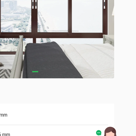
6mm
5 mm