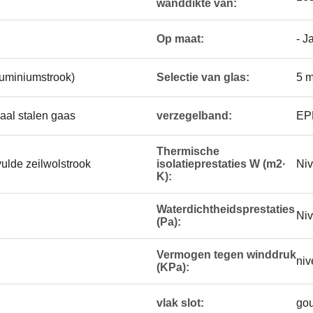
wanddikte van:
Op maat:
- J
uminiumstrook)
Selectie van glas:
5 
aal stalen gaas
verzegelband:
EPD
Thermische
vulde zeilwolstrook
isolatieprestaties W (m2·
Niv
K):
Waterdichtheidsprestaties
Niv
(Pa):
Vermogen tegen winddruk
niv
(KPa):
vlak slot:
gou