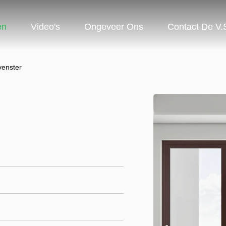
en
Video's
Ongeveer Ons
Contact De V.
venster