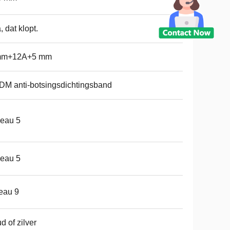
a, dat klopt.
mm+12A+5 mm
M anti-botsingsdichtingsband
eau 5
eau 5
eau 9
d of zilver