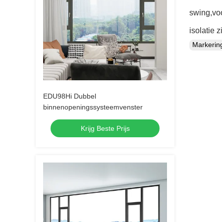
swing,voo
isolatie 
Markeri
EDU98Hi Dubbel
binnenopeningssysteemvenster
Krijg Beste Prijs