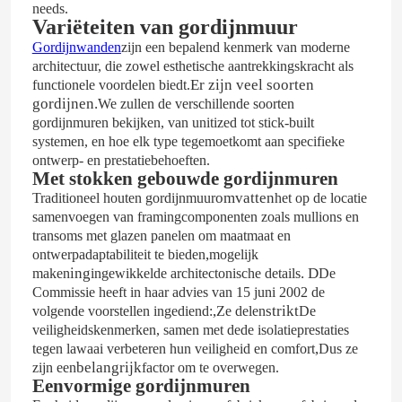
needs.
Variëteiten van gordijnmuur
Gordijnwanden
zijn een bepalend kenmerk van moderne
architectuur, die zowel esthetische aantrekkingskracht als
Er zijn veel soorten
functionele voordelen biedt.
gordijnen.
We zullen de verschillende soorten
gordijnmuren bekijken, van unitized tot stick-built
systemen, en hoe elk type tegemoetkomt aan specifieke
ontwerp- en prestatiebehoeften.
Met stokken gebouwde gordijnmuren
omvatten
Traditioneel houten gordijn
muur
het op de locatie
samenvoegen van framingcomponenten zoals mullions en
transoms met glazen panelen om maatmaat en
,
ontwerpadaptabiliteit te bieden
mogelijk
ing
.
D
maken
ingewikkelde architectonische details
De
Commissie heeft in haar advies van 15 juni 2002 de
,
strikt
volgende voorstellen ingediend:
Ze delen
De
veiligheidskenmerken, samen met de
de isolatieprestaties
,
tegen lawaai verbeteren hun veiligheid en comfort
Dus ze
belangrijk
zijn een
factor om te overwegen.
Eenvormige gordijnmuren