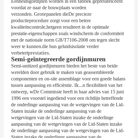
Eenheidsgordijnen worden in een fabriek geprefabriceerd
voordat ze naar de bouwplaats worden
Grote
verzonden.
panelen die
De precieze
productieprocedure zorgt voor een betere
kwaliteitscontrole,hetgeen resulteert in de optimale
prestatie-eigenschappen zoals windscherm
de conformiteit
met de nationale norm GB/T7106-2008 om tegen slecht
weer te kunnen.die hun geluidsisolatie verder
prestaties
verbetert
.
Semi-geïntegreerde gordijnmuren
Semi-unitized gordijnmuren bieden het beste van beide
werelden door gebruik te maken van geassembleerde
componenten en on-site assemblage voor een goede balans
.
Ik...
tussen aanpassing en efficiëntie
n flexibiliteit van het
, w
ontwerp
De Commissie heeft in haar advies van 15 juni
1996 een voorstel ingediend voor een richtlijn betreffende
de onderlinge aanpassing van de wetgevingen van de Lid-
Staten inzake de onderlinge aanpassing van de
wetgevingen van de Lid-Staten inzake de onderlinge
aanpassing van de wetgevingen van de Lid-Staten inzake
de onderlinge aanpassing van de wetgevingen van de Lid-
Staten inzake de onderlinge aanpassing van de