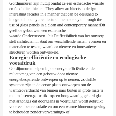
Gordijnmuren zijn nuttig omdat ze een esthetische waarde
en flexibiliteit bieden. They allow architects to design
interesting facades in a manner that can be designed to
Ongeveer ons
integrate into any architectural theme or style through the
use of glass panels in a clean and contemporary mannerDit
geeft de gebouwen een esthetische
Fabrieksreis
Ondertussen...
is
waarde.
h
De flexibiliteit van het ontwerp
stelt architecten in staat om verschillende maten, vormen en
materialen te testen, waardoor nieuwe en innovatieve
Kwaliteitscontrole
structuren worden ontwikkeld.
Energie-efficiëntie en ecologische
voetafdruk
Contact de V.S.
Gordijnmuren helpen bij de energie-efficiëntie en de
milieuvraag van een gebouw door nieuwe
, zodat
energiebesparende ontwerpen op te nemen
De
Bloggen
systemen zijn in de eerste plaats ontworpen om de
warmteoverdracht van binnen naar buiten in grote mate te
gebruik top
minimaliseren.
een hoogwaardig gehard glas
Een gevalstudie
met argongas dat doorgaans in voertuigen wordt gebruikt
voor een betere isolatie en om een warme binnenomgeving
te behouden zonder verwarmings- of
Verzoek om een Citaat