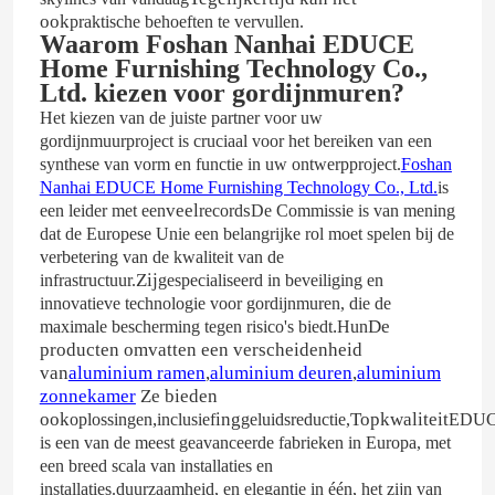
ook
praktische behoeften te vervullen.
Waarom Foshan Nanhai EDUCE
Home Furnishing Technology Co.,
Ltd. kiezen voor gordijnmuren?
Het kiezen van de juiste partner voor uw
gordijnmuurproject is cruciaal voor het bereiken van een
synthese van vorm en functie in uw ontwerpproject.
Foshan
Nanhai EDUCE Home Furnishing Technology Co., Ltd.
is
veel
s
een leider met een
record
De Commissie is van mening
dat de Europese Unie een belangrijke rol moet spelen bij de
verbetering van de kwaliteit van de
Zij
infrastructuur.
gespecialiseerd in beveiliging en
innovatieve technologie voor gordijnmuren, die de
.
De
maximale bescherming tegen risico's biedt
Hun
producten omvatten een verscheidenheid
van
aluminium ramen
,
aluminium deuren
,
aluminium
zonnekamer
Ze bieden
ook
,
ing
Topkwaliteit
oplossingen
inclusief
geluidsreductie,
EDU
is een van de meest geavanceerde fabrieken in Europa, met
een breed scala van installaties en
installaties.duurzaamheid, en elegantie in één, het zijn van