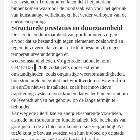
koelsystemen.Tordenmuren laten licht het interieur
binnenkomen waardoor de noodzaak van
voor het gebruik
van kunstmatige verlichting en het verder verhogen van de
aluminiumdeur
energiebesparing.
Structurele prestaties en duurzaamheid
De sterkte en duurzaamheid van gordijnmuren zorgen
aluminium venster
ervoor dat ze bestand zijn tegen elementen zoals wind en
regen, in zoverre dat ze ook efficiënt bestand zijn tegen
temperatuurveranderingen en
Zonnekamer van aluminium
Volgens.
weersomstandigheden.
de nationale norm
GB/T7106 ▌2008 zodat zelfs onder extreme
omstandigheden, zoals ongunstige weersomstandigheden,
gordijngevel
. Bovendien
hun structurele integriteit niet wordt verloren
is een
De nieuwe installaties, zoals het innovatieve
trapdreningssysteem, voorkomen dat water binnenkomt om
de levensduur van het gebouw op de lange termijn te
behouden.
Vanwege
de uiterlijkse en energiebesparende voordelen,
,
k
alsmede hun structuur en functionaliteit
de betekenis van
is
CAL
gordijnen in de architectuur kennen
de vergoeding
tot
Je kunt je bewust worden van hun invloed op de stads
Tegelijkertijd kan het
skylines van vandaag