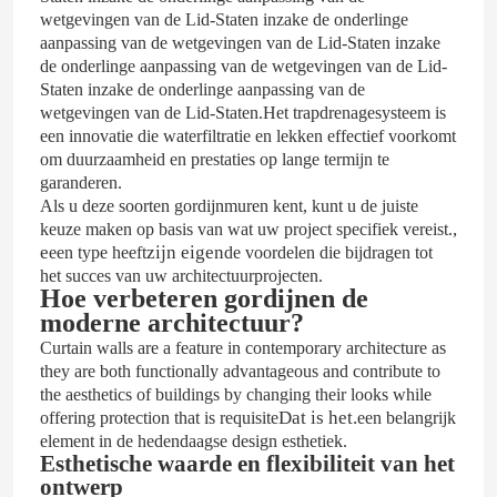
wetgevingen van de Lid-Staten inzake de onderlinge
aanpassing van de wetgevingen van de Lid-Staten inzake
de onderlinge aanpassing van de wetgevingen van de Lid-
Staten inzake de onderlinge aanpassing van de
wetgevingen van de Lid-Staten.Het trapdrenagesysteem is
een innovatie die waterfiltratie en lekken effectief voorkomt
om duurzaamheid en prestaties op lange termijn te
garanderen.
Als u deze soorten gordijnmuren kent, kunt u de juiste
,
keuze maken op basis van wat uw project specifiek vereist.
e
zijn eigen
een type heeft
de voordelen die bijdragen tot
het succes van uw architectuurprojecten.
Hoe verbeteren gordijnen de
moderne architectuur?
Curtain walls are a feature in contemporary architecture as
Huis
they are both functionally advantageous and contribute to
the aesthetics of buildings by changing their looks while
Dat is het.
offering protection that is requisite
een belangrijk
Producten
element in de hedendaagse design esthetiek.
Esthetische waarde en flexibiliteit van het
ontwerp
Video's