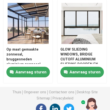
aluminiumdeur
aluminium venster
Zonnekamer van aluminium
Op maat gemaakte
GLOW SLIEDING
zonnesal,
WINDOWS, BRIDGE
gordijngevel
bruggesneden
CUTOFF ALUMINIUM
aluminium zonnesal,
SLIEDING DOOREN EN
scheef dak zonnesal
VINDERS, BLUE LIGHT
Aanvraag sturen
Aanvraag sturen
GLASS SLIEDING
WINDOWS
Thuis
Ongeveer ons
Contacteer ons
Desktop Site
Sitemap
Privacybeleid