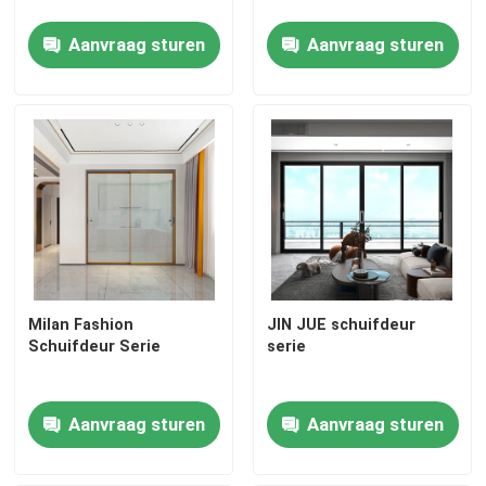
Aanvraag sturen
Aanvraag sturen
Ongeveer ons
Fabrieksreis
Kwaliteitscontrole
Contact de V.S.
Milan Fashion
JIN JUE schuifdeur
Bloggen
Schuifdeur Serie
serie
Een gevalstudie
Aanvraag sturen
Aanvraag sturen
Verzoek om een Citaat