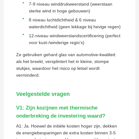
7-9 niveau winddrukweerstand (weerstaan
sterke wind in hoge gebouwen)
aluminiumdeur
8 niveau luchtdichtheid & 6 niveau
waterdichtheid (geen lekkage bij hevige regen)
aluminium venster
12-niveau windweerstandscertificering (perfect
voor kust-/winderige regio's)
Ze gebruiken gehard glas van automotive-kwaliteit:
Zonnekamer van aluminium
als het breekt, versplintert het in kleine, stompe
stukjes, waardoor het risico op letsel wordt
gordijngevel
verminderd.
Veelgestelde vragen
V1: Zijn kozijnen met thermische
onderbreking de investering waard?
A1: Ja. Hoewel de initiële kosten hoger zijn, dekken
de energiebesparingen de extra kosten binnen 3-5