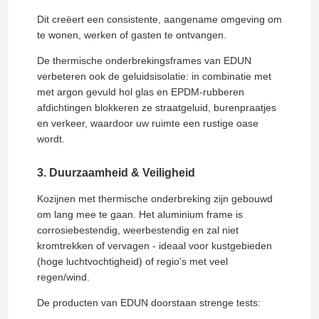
Dit creëert een consistente, aangename omgeving om
te wonen, werken of gasten te ontvangen.
Ongeveer ons
De thermische onderbrekingsframes van EDUN
verbeteren ook de geluidsisolatie: in combinatie met
Fabrieksreis
met argon gevuld hol glas en EPDM-rubberen
afdichtingen blokkeren ze straatgeluid, burenpraatjes
en verkeer, waardoor uw ruimte een rustige oase
Kwaliteitscontrole
wordt.
3. Duurzaamheid & Veiligheid
Contact de V.S.
Kozijnen met thermische onderbreking zijn gebouwd
om lang mee te gaan. Het aluminium frame is
Bloggen
corrosiebestendig, weerbestendig en zal niet
kromtrekken of vervagen - ideaal voor kustgebieden
(hoge luchtvochtigheid) of regio's met veel
Een gevalstudie
regen/wind.
De producten van EDUN doorstaan strenge tests:
Verzoek om een Citaat