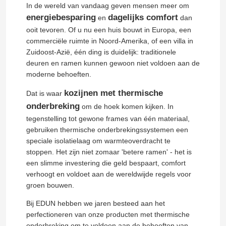
In de wereld van vandaag geven mensen meer om
energiebesparing
dagelijks comfort
en
dan
ooit tevoren. Of u nu een huis bouwt in Europa, een
commerciële ruimte in Noord-Amerika, of een villa in
Zuidoost-Azië, één ding is duidelijk: traditionele
deuren en ramen kunnen gewoon niet voldoen aan de
moderne behoeften.
kozijnen met thermische
Dat is waar
onderbreking
om de hoek komen kijken. In
tegenstelling tot gewone frames van één materiaal,
gebruiken thermische onderbrekingssystemen een
speciale isolatielaag om warmteoverdracht te
stoppen. Het zijn niet zomaar 'betere ramen' - het is
een slimme investering die geld bespaart, comfort
verhoogt en voldoet aan de wereldwijde regels voor
groen bouwen.
Bij EDUN hebben we jaren besteed aan het
perfectioneren van onze producten met thermische
onderbreking om te voldoen aan de behoeften van