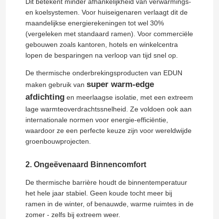
Dit betekent minder afhankelijkheid van verwarmings-
en koelsystemen. Voor huiseigenaren verlaagt dit de
maandelijkse energierekeningen tot wel 30%
(vergeleken met standaard ramen). Voor commerciële
gebouwen zoals kantoren, hotels en winkelcentra
lopen de besparingen na verloop van tijd snel op.
De thermische onderbrekingsproducten van EDUN
super warm-edge
maken gebruik van
afdichting
en meerlaagse isolatie, met een extreem
lage warmteoverdrachtssnelheid. Ze voldoen ook aan
internationale normen voor energie-efficiëntie,
waardoor ze een perfecte keuze zijn voor wereldwijde
groenbouwprojecten.
Huis
2. Ongeëvenaard Binnencomfort
De thermische barrière houdt de binnentemperatuur
Producten
het hele jaar stabiel. Geen koude tocht meer bij
ramen in de winter, of benauwde, warme ruimtes in de
zomer - zelfs bij extreem weer.
Video's