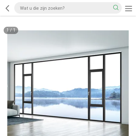
1
/
1