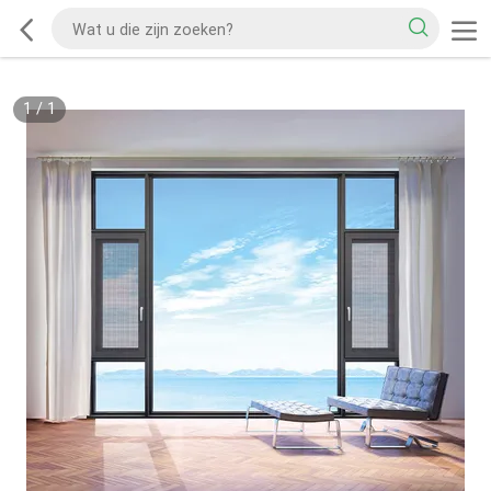
1
/
1