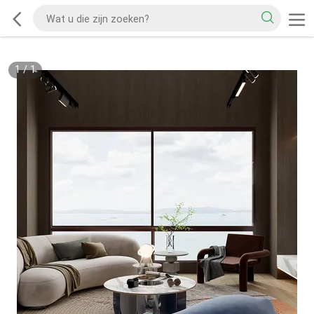
1
/
1