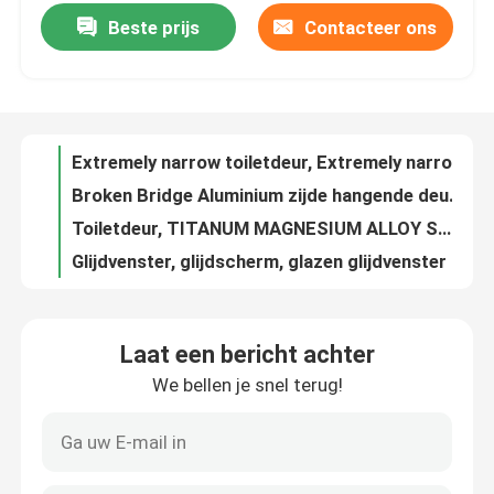
Beste prijs
Contacteer ons
Extremely narrow toiletdeur, Extremely narrow swing deur, Keuken swing deur
Ongeveer ons
Broken Bridge Aluminium zijde hangende deur, enkel blad zijde hangende deur, aluminium legering zijde hangende deur
Toiletdeur, TITANUM MAGNESIUM ALLOY SWING DOOR, EXTREME SLAG SWING DOOR, GLAZEN SWING DOOR
Fabrieksreis
Glijdvenster, glijdscherm, glazen glijdvenster
Balkon-schuifraam, aluminiumlegeringsschuifraam, brugbrekende schuifraam
Kwaliteitscontrole
Glijven, drie spoor glijven, glijven
GLOW SLIEDING WINDOWS, BRIDGE CUTOFF ALUMINIUM SLIEDING DOOREN EN VINDERS, BLUE LIGHT GLASS SLIEDING WINDOWS
Contact de V.S.
Glijven, netten, glijven, glijven
Fantasma-liftvenster
Jinjue schuifvenster
Bloggen
Laat een bericht achter
Veilig schuifvenster, mesh schuifvenster, muggenbestendige schuifvenster
We bellen je snel terug!
VLOERGLEDEN, KUKENGLEDEN, MOSCITOSTEEKGELEDEN
Een gevalstudie
FRENCH WINDOW, Glijdend WINDOW, SCREEN Glijdend WINDOW
Grote glazen schuifruimte, woonkamer schuifruimte, moderne schuifruimte
Verzoek om een Citaat