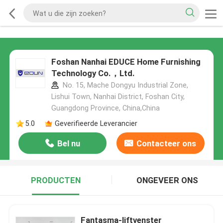
Foshan Nanhai EDUCE Home Furnishing
Technology Co.，Ltd.
No. 15, Mache Dongyu Industrial Zone,
Lishui Town, Nanhai District, Foshan City,
Guangdong Province, China,China
5.0
Geverifieerde Leverancier
Bel nu
Contacteer ons
PRODUCTEN
ONGEVEER ONS
Fantasma-liftvenster