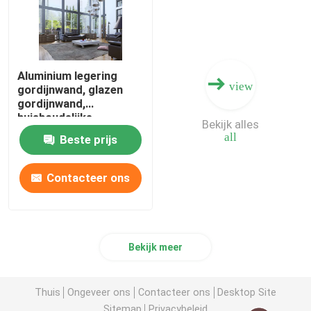
Aluminium legering
view
gordijnwand, glazen
gordijnwand,
huishoudelijke
Bekijk alles
gordijnwand,
all
Beste prijs
technische
gordijnwand, high-end
gordijnwand
Contacteer ons
Bekijk meer
Thuis
Ongeveer ons
Contacteer ons
Desktop Site
Sitemap
Privacybeleid