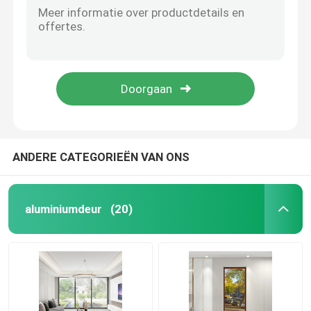
MODERNE Glijven, MOSCITOSTEEKEN Glijven
Glijvenster, vloer glijvenster, vijf spoor glijvenster
aluminiumdeur
Sterrenkaart schuifvenster
Berlijnse ruit
aluminium venster
Berlijnse ruit
Berlijnse ruit
Zonnekamer van aluminium
ANDERE CATEGORIEËN VAN ONS
gordijngevel
aluminiumdeur
(20)