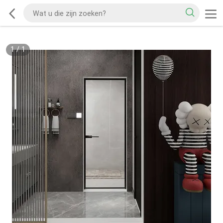
1
/
1