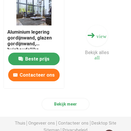
Aluminium legering
view
gordijnwand, glazen
gordijnwand,
huishoudelijke
Bekijk alles
gordijnwand,
all
Beste prijs
technische
gordijnwand, high-end
gordijnwand
Contacteer ons
Bekijk meer
Thuis
Ongeveer ons
Contacteer ons
Desktop Site
Sitemap
Privacybeleid