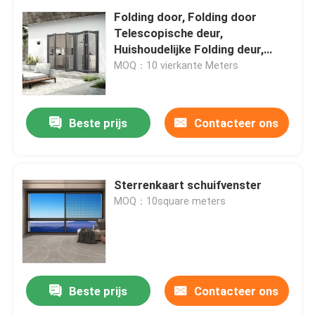
Folding door, Folding door
Telescopische deur,
Huishoudelijke Folding deur,
Keuken Folding deur, trackless
MOQ：10 vierkante Meters
Folding deur
Beste prijs
Contacteer ons
Sterrenkaart schuifvenster
MOQ：10square meters
Beste prijs
Contacteer ons