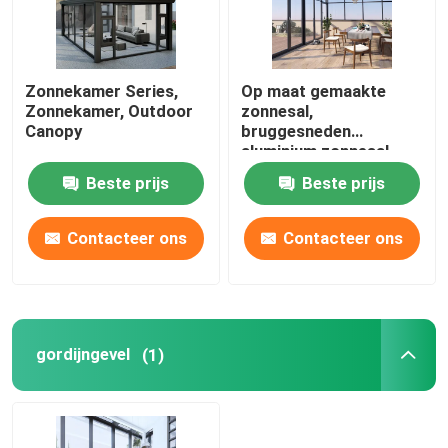
Zonnekamer Series,
Op maat gemaakte
Zonnekamer, Outdoor
zonnesal,
Canopy
bruggesneden
aluminium zonnesal,
scheef dak zonnesal
Beste prijs
Beste prijs
Contacteer ons
Contacteer ons
gordijngevel
(1)