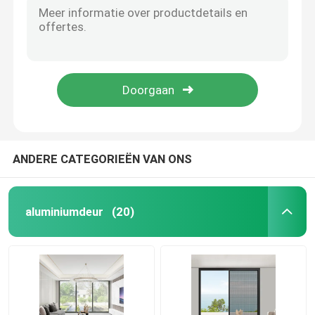
Glijvenster, vloer glijvenster, vijf spoor glijvenster
aluminiumdeur
Sterrenkaart schuifvenster
Berlijnse ruit
aluminium venster
Berlijnse ruit
Berlijnse ruit
Zonnekamer van aluminium
ANDERE CATEGORIEËN VAN ONS
gordijngevel
aluminiumdeur
(20)