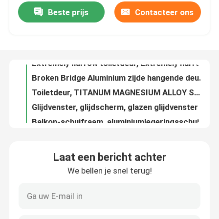
Beste prijs
Contacteer ons
Extremely narrow toiletdeur, Extremely narrow swing deur, Keuken swing deur
Broken Bridge Aluminium zijde hangende deur, enkel blad zijde hangende deur, aluminium legering zijde hangende deur
Ongeveer ons
Toiletdeur, TITANUM MAGNESIUM ALLOY SWING DOOR, EXTREME SLAG SWING DOOR, GLAZEN SWING DOOR
Glijdvenster, glijdscherm, glazen glijdvenster
Fabrieksreis
Balkon-schuifraam, aluminiumlegeringsschuifraam, brugbrekende schuifraam
Glijven, drie spoor glijven, glijven
Kwaliteitscontrole
GLOW SLIEDING WINDOWS, BRIDGE CUTOFF ALUMINIUM SLIEDING DOOREN EN VINDERS, BLUE LIGHT GLASS SLIEDING WINDOWS
Glijven, netten, glijven, glijven
Contact de V.S.
Fantasma-liftvenster
Jinjue schuifvenster
Bloggen
Laat een bericht achter
Veilig schuifvenster, mesh schuifvenster, muggenbestendige schuifvenster
We bellen je snel terug!
VLOERGLEDEN, KUKENGLEDEN, MOSCITOSTEEKGELEDEN
Een gevalstudie
FRENCH WINDOW, Glijdend WINDOW, SCREEN Glijdend WINDOW
Grote glazen schuifruimte, woonkamer schuifruimte, moderne schuifruimte
Verzoek om een Citaat
MODERNE Glijven, MOSCITOSTEEKEN Glijven