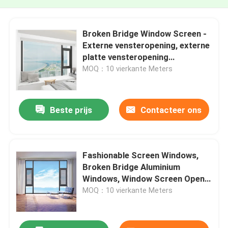
Broken Bridge Window Screen -
Externe vensteropening, externe
platte vensteropening
tegengestelde vensteropening
MOQ：10 vierkante Meters
Beste prijs
Contacteer ons
Fashionable Screen Windows,
Broken Bridge Aluminium
Windows, Window Screen Open
Buiten Venster
MOQ：10 vierkante Meters