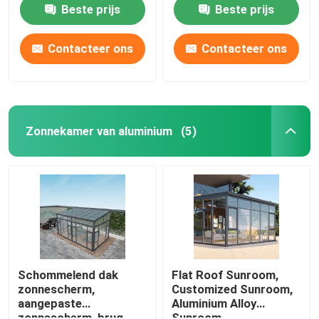
gehard glas
Beste prijs
Beste prijs
schuifdeuren
Contacteer ons
Contacteer ons
Zonnekamer van aluminium
(5)
Huis
Producten
Schommelend dak
Flat Roof Sunroom,
zonnescherm,
Customized Sunroom,
aangepaste
Aluminium Alloy
Video's
zonnescherm, brug
Sunroom