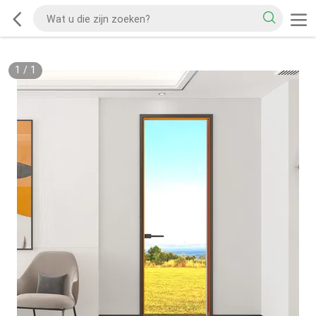
1
/
1