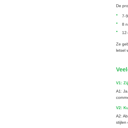
De pro
7-9
8 n
12-
Ze geb
letsel
Veel
V1: Z
A1: Ja
commer
V2: K
A2: Ab
stijle