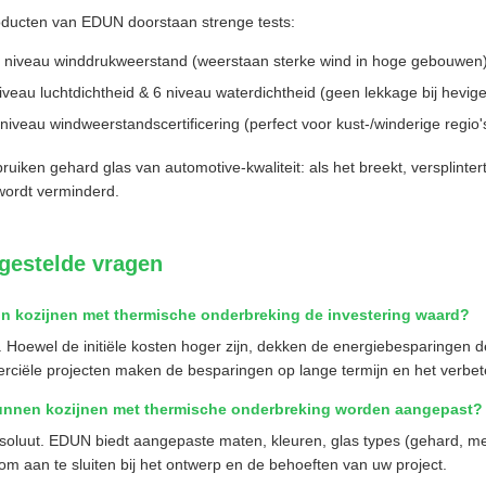
ducten van EDUN doorstaan strenge tests:
 niveau winddrukweerstand (weerstaan sterke wind in hoge gebouwen
iveau luchtdichtheid & 6 niveau waterdichtheid (geen lekkage bij hevig
niveau windweerstandscertificering (perfect voor kust-/winderige regio'
ruiken gehard glas van automotive-kwaliteit: als het breekt, versplintert
 wordt verminderd.
gestelde vragen
ijn kozijnen met thermische onderbreking de investering waard?
. Hoewel de initiële kosten hoger zijn, dekken de energiebesparingen d
ciële projecten maken de besparingen op lange termijn en het verbet
unnen kozijnen met thermische onderbreking worden aangepast?
soluut. EDUN biedt aangepaste maten, kleuren, glas types (gehard, me
n om aan te sluiten bij het ontwerp en de behoeften van uw project.