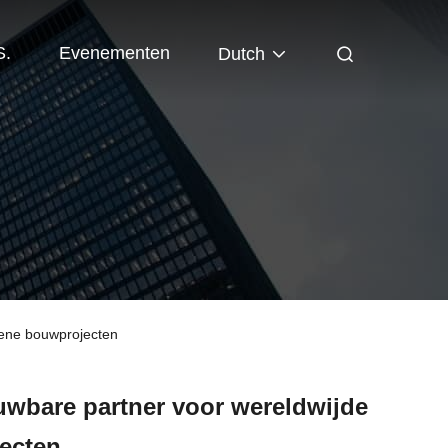
S.
Evenementen
Dutch
oene bouwprojecten
wbare partner voor wereldwijde
ecten