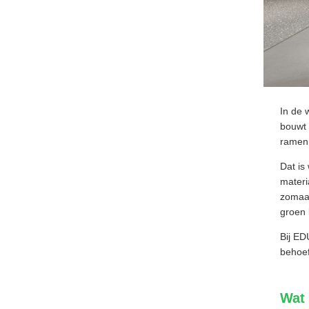
In de
bouwt 
ramen
Dat is
materi
zomaar
groen
Bij ED
behoef
Wat 