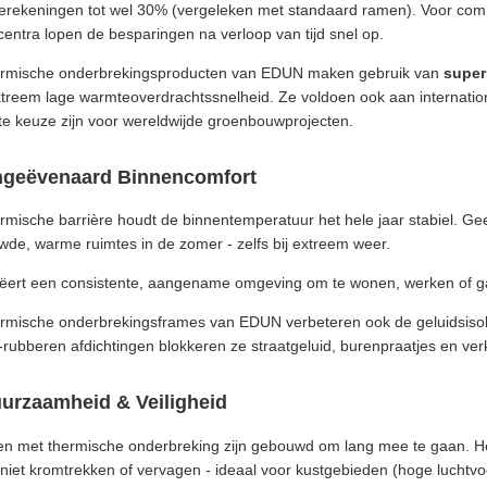
erekeningen tot wel 30% (vergeleken met standaard ramen). Voor com
centra lopen de besparingen na verloop van tijd snel op.
ermische onderbrekingsproducten van EDUN maken gebruik van
super
treem lage warmteoverdrachtssnelheid. Ze voldoen ook aan internation
te keuze zijn voor wereldwijde groenbouwprojecten.
ngeëvenaard Binnencomfort
rmische barrière houdt de binnentemperatuur het hele jaar stabiel. Gee
de, warme ruimtes in de zomer - zelfs bij extreem weer.
eëert een consistente, aangename omgeving om te wonen, werken of g
rmische onderbrekingsframes van EDUN verbeteren ook de geluidsisola
ubberen afdichtingen blokkeren ze straatgeluid, burenpraatjes en ver
uurzaamheid & Veiligheid
en met thermische onderbreking zijn gebouwd om lang mee te gaan. He
 niet kromtrekken of vervagen - ideaal voor kustgebieden (hoge luchtvoc