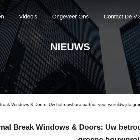
en
Video's
Ongeveer Ons
Contact De V.
NIEUWS
Break Windows & Doors: Uw betrouwbare partner voor wereldwijde gr
mal Break Windows & Doors: Uw betrou
groene bouwproj