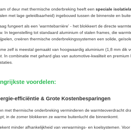
am of deur met thermische onderbreking heeft een
speciale isolatiel
alen met lage geleidbaarheid) ingebouwd tussen de binnenste en buit
aag fungeert als een 'warmtebarrière' - het blokkeert de directe warm
. In tegenstelling tot standaard aluminium of stalen frames, die warmt
sijpelen, creëren thermische onderbrekingssystemen een solide, geïsole
ame zelf is meestal gemaakt van hoogwaardig aluminium (1,8 mm dik v
t. In combinatie met gehard glas van automotive-kwaliteit en premium 
staties.
ngrijkste voordelen:
nergie-efficiëntie & Grote Kostenbesparingen
en met thermische onderbreking verminderen de warmteoverdracht dras
pt; in de zomer blokkeren ze warme buitenlucht die binnenkomt.
tekent minder afhankelijkheid van verwarmings- en koelsystemen. Voor 