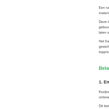
Een ra
materi
Deze l
gebouw
laten 
Het fr
gewich
toppre
Bela
1. E
Kozijn
ontsna
Dit be