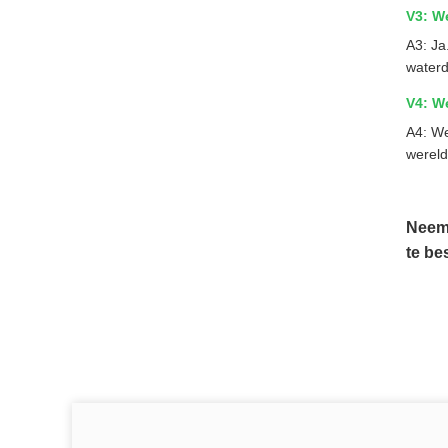
V3: W
A3: Ja
waterd
V4: W
A4: We
wereld
Neem 
te be