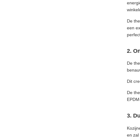
energi
winkel
De th
een ex
perfec
2. O
De the
benauw
Dit cr
De the
EPDM-r
3. D
Kozijn
en zal