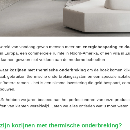
 wereld van vandaag geven mensen meer om
energiebesparing
en
da
in Europa, een commerciële ruimte in Noord-Amerika, of een villa in Zuid
 kunnen gewoon niet voldoen aan de moderne behoeften.
 waar
kozijnen met thermische onderbreking
om de hoek komen kijke
aal, gebruiken thermische onderbrekingssystemen een speciale isolatie
 'betere ramen' - het is een slimme investering die geld bespaart, com
 bouwen.
UN hebben we jaren besteed aan het perfectioneren van onze product
ten van klanten wereldwijd. Laten we alles ontleden wat u moet wete
zijn kozijnen met thermische onderbreking?