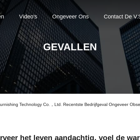
en
Video's
Ongeveer Ons
Contact De V.
GEVALLEN
ishing Technology Co.，Ltd. Recentste Bedrijfgeval Ongeveer Obser
veer het leven aandachtig, voel de war