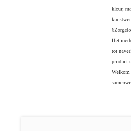
kleur, m
kunstwer
6Zorgelo
Het merk 
tot nave
product u
Welkom o
samenwer