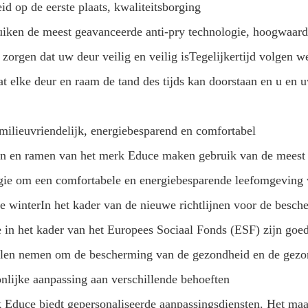
id op de eerste plaats, kwaliteitsborging
iken de meest geavanceerde anti-pry technologie, hoogwaar
 zorgen dat uw deur veilig en veilig isTegelijkertijd volgen 
t elke deur en raam de tand des tijds kan doorstaan en u en u
milieuvriendelijk, energiebesparend en comfortabel
n en ramen van het merk Educe maken gebruik van de meest g
gie om een comfortabele en energiebesparende leefomgeving vo
e winterIn het kader van de nieuwe richtlijnen voor de besc
e in het kader van het Europees Sociaal Fonds (ESF) zijn goe
len nemen om de bescherming van de gezondheid en de gezon
onlijke aanpassing aan verschillende behoeften
 Educe biedt gepersonaliseerde aanpassingsdiensten. Het maakt