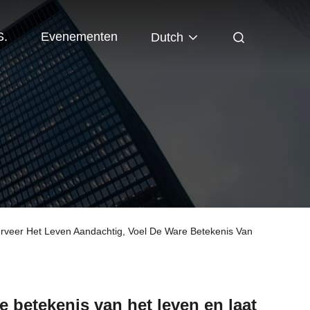
S.
Evenementen
Dutch
veer Het Leven Aandachtig, Voel De Ware Betekenis Van
e betekenis van het leven en laat